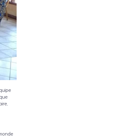
quipe
 que
ire,
e monde