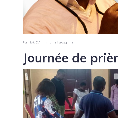
-
-
Patrick DAI
1 juillet 2024
11h55
Journée de priè