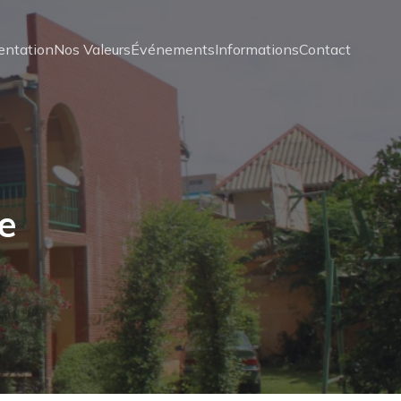
entation
Nos Valeurs
Événements
Informations
Contact
e